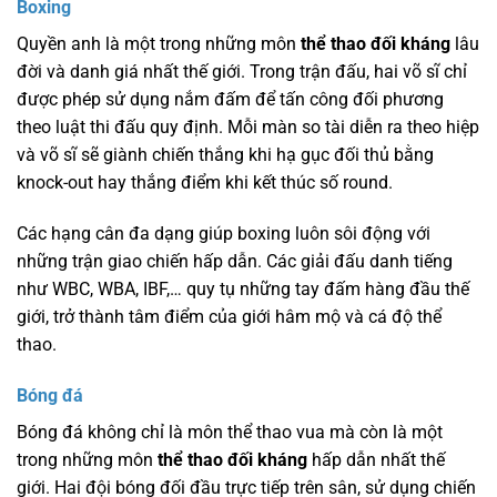
Boxing
Quyền anh là một trong những môn
thể thao đối kháng
lâu
đời và danh giá nhất thế giới. Trong trận đấu, hai võ sĩ chỉ
được phép sử dụng nắm đấm để tấn công đối phương
theo luật thi đấu quy định. Mỗi màn so tài diễn ra theo hiệp
và võ sĩ sẽ giành chiến thắng khi hạ gục đối thủ bằng
knock-out hay thắng điểm khi kết thúc số round.
Các hạng cân đa dạng giúp boxing luôn sôi động với
những trận giao chiến hấp dẫn. Các giải đấu danh tiếng
như WBC, WBA, IBF,… quy tụ những tay đấm hàng đầu thế
giới, trở thành tâm điểm của giới hâm mộ và cá độ thể
thao.
Bóng đá
Bóng đá không chỉ là môn thể thao vua mà còn là một
trong những môn
thể thao đối kháng
hấp dẫn nhất thế
giới. Hai đội bóng đối đầu trực tiếp trên sân, sử dụng chiến