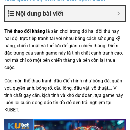
Nội dung bài viết
Thể thao đối kháng
là sân chơi trong đó hai đối thủ hay
hai đội trực tiếp tranh tài với nhau bằng cách sử dụng kỹ
năng, chiến thuật và thể lực để giành chiến thắng. Điểm
đặc trưng của sảnh game này là tính chất cạnh tranh cao,
nơi mà chỉ có một bên chiến thắng và bên còn lại thua
cuộc.
Các môn thể thao tranh đấu điển hình như bóng đá, quần
vợt, quyền anh, bóng rổ, cầu lông, đấu vật, võ thuật,… Vì
tính chất gay cấn, kịch tính và khó dự đoán, tựa game này
luôn lôi cuốn đông đảo tín đồ đỏ đen trải nghiệm tại
KUBET.