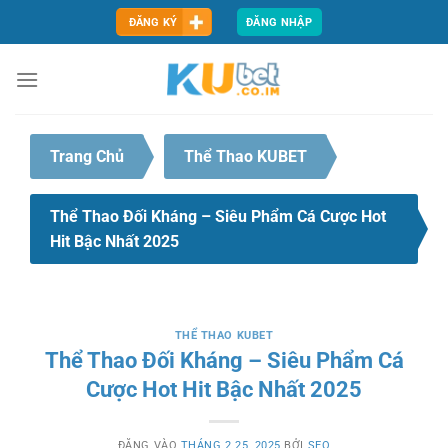
Bỏ
ĐĂNG KÝ
ĐĂNG NHẬP
qua
nội
dung
Trang Chủ
Thể Thao KUBET
Thể Thao Đối Kháng – Siêu Phẩm Cá Cược Hot
Hit Bậc Nhất 2025
THỂ THAO KUBET
Thể Thao Đối Kháng – Siêu Phẩm Cá
Cược Hot Hit Bậc Nhất 2025
ĐĂNG VÀO
THÁNG 2 25, 2025
BỞI
SEO