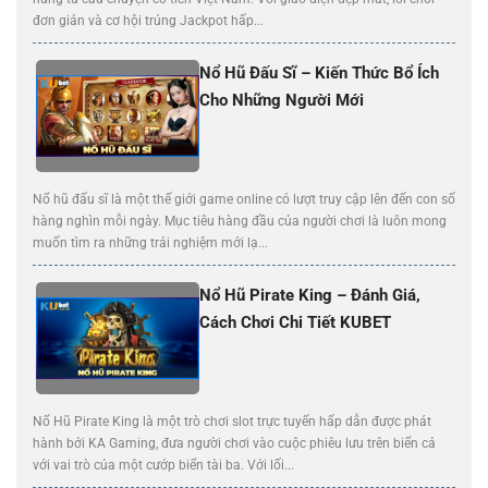
đơn giản và cơ hội trúng Jackpot hấp...
Nổ Hũ Đấu Sĩ – Kiến Thức Bổ Ích
Cho Những Người Mới
Nổ hũ đấu sĩ là một thế giới game online có lượt truy cập lên đến con số
hàng nghìn mỗi ngày. Mục tiêu hàng đầu của người chơi là luôn mong
muốn tìm ra những trải nghiệm mới lạ...
Nổ Hũ Pirate King – Đánh Giá,
Cách Chơi Chi Tiết KUBET
Nổ Hũ Pirate King là một trò chơi slot trực tuyến hấp dẫn được phát
hành bởi KA Gaming, đưa người chơi vào cuộc phiêu lưu trên biển cả
với vai trò của một cướp biển tài ba. Với lối...