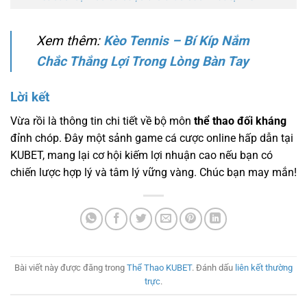
Xem thêm:
Kèo Tennis – Bí Kíp Nắm
Chắc Thắng Lợi Trong Lòng Bàn Tay
Lời kết
Vừa rồi là thông tin chi tiết về bộ môn
thể thao đối kháng
đỉnh chóp. Đây một sảnh game cá cược online hấp dẫn tại
KUBET, mang lại cơ hội kiếm lợi nhuận cao nếu bạn có
chiến lược hợp lý và tâm lý vững vàng. Chúc bạn may mắn!
Bài viết này được đăng trong
Thể Thao KUBET
. Đánh dấu
liên kết thường
trực
.