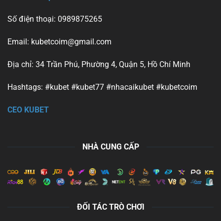
Số điện thoại: 0989875265
Email:
kubetcoim@gmail.com
Địa chỉ: 34 Trần Phú, Phường 4, Quận 5, Hồ Chí Minh
Hashtags: #kubet #kubet77 #nhacaikubet #kubetcoim
CEO KUBET
NHÀ CUNG CẤP
ĐỐI TÁC TRÒ CHƠI