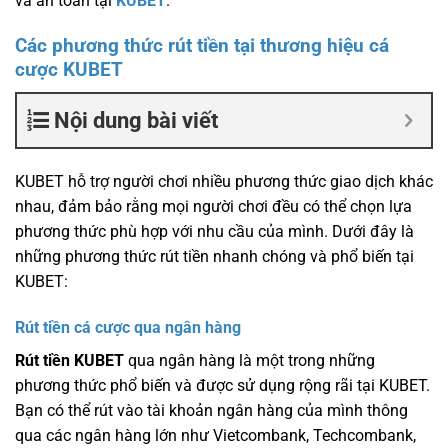
và an toàn tại
KUBET
.
Các phương thức rút tiền tại thương hiệu cá
cược KUBET
Nội dung bài viết
KUBET hỗ trợ người chơi nhiều phương thức giao dịch khác
nhau, đảm bảo rằng mọi người chơi đều có thể chọn lựa
phương thức phù hợp với nhu cầu của mình. Dưới đây là
những phương thức rút tiền nhanh chóng và phổ biến tại
KUBET:
Rút tiền cá cược qua ngân hàng
Rút tiền KUBET
qua ngân hàng là một trong những
phương thức phổ biến và được sử dụng rộng rãi tại KUBET.
Bạn có thể rút vào tài khoản ngân hàng của mình thông
qua các ngân hàng lớn như Vietcombank, Techcombank,