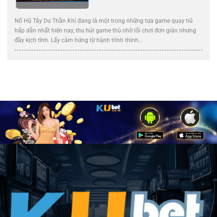
Nổ Hũ Tây Du Thần Khí đang là một trong những tựa game quay hũ
hấp dẫn nhất hiện nay, thu hút game thủ nhờ lối chơi đơn giản nhưng
đầy kịch tính. Lấy cảm hứng từ hành trình thỉnh...