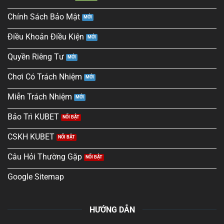
Chính Sách Bảo Mật
Điều Khoản Điều Kiện
Quyền Riêng Tư
Chơi Có Trách Nhiệm
Miễn Trách Nhiệm
Bảo Trì KUBET
CSKH KUBET
Câu Hỏi Thường Gặp
Google Sitemap
HƯỚNG DẪN