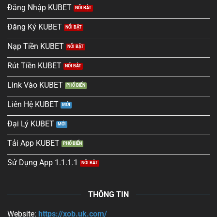
Đăng Nhập KUBET
Đăng Ký KUBET
Nạp Tiền KUBET
Rút Tiền KUBET
Link Vào KUBET
Liên Hệ KUBET
Đại Lý KUBET
Tải App KUBET
Sử Dụng App 1.1.1.1
THÔNG TIN
Website:
https://xob.uk.com/