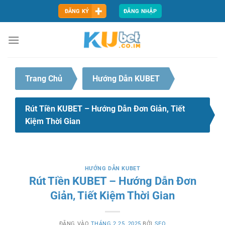
Bỏ
ĐĂNG KÝ
ĐĂNG NHẬP
qua
nội
dung
Trang Chủ
Hướng Dẫn KUBET
Rút Tiền KUBET – Hướng Dẫn Đơn Giản, Tiết
Kiệm Thời Gian
HƯỚNG DẪN KUBET
Rút Tiền KUBET – Hướng Dẫn Đơn
Giản, Tiết Kiệm Thời Gian
ĐĂNG VÀO
THÁNG 2 25, 2025
BỞI
SEO