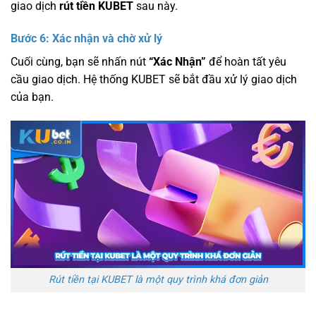
giao dịch
rút tiền KUBET
sau này.
Bước 6: Xác nhận và chờ xử lý
Cuối cùng, bạn sẽ nhấn nút
“Xác Nhận”
để hoàn tất yêu
cầu giao dịch. Hệ thống KUBET sẽ bắt đầu xử lý giao dịch
của bạn.
Rút tiền tại KUBET là một quy trình khá đơn giản