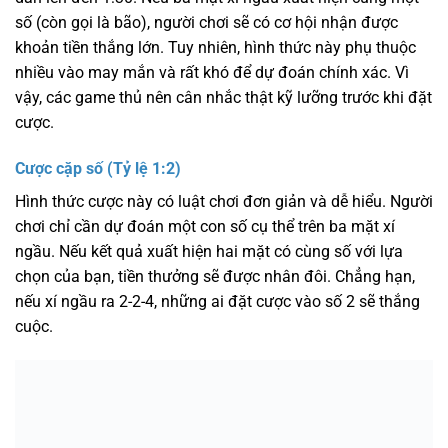
số (còn gọi là bão), người chơi sẽ có cơ hội nhận được
khoản tiền thắng lớn. Tuy nhiên, hình thức này phụ thuộc
nhiều vào may mắn và rất khó để dự đoán chính xác. Vì
vậy, các game thủ nên cân nhắc thật kỹ lưỡng trước khi đặt
cược.
Cược cặp số (Tỷ lệ 1:2)
Hình thức cược này có luật chơi đơn giản và dễ hiểu. Người
chơi chỉ cần dự đoán một con số cụ thể trên ba mặt xí
ngầu. Nếu kết quả xuất hiện hai mặt có cùng số với lựa
chọn của bạn, tiền thưởng sẽ được nhân đôi. Chẳng hạn,
nếu xí ngầu ra 2-2-4, những ai đặt cược vào số 2 sẽ thắng
cuộc.