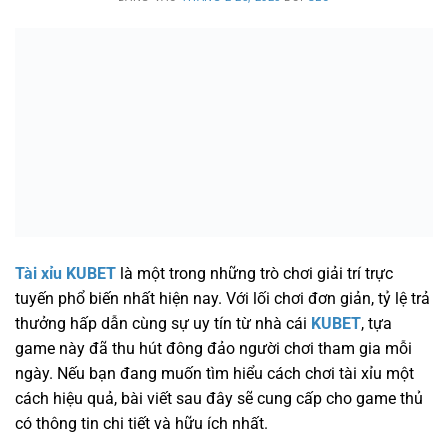
Tài xỉu KUBET
là một trong những trò chơi giải trí trực
tuyến phổ biến nhất hiện nay. Với lối chơi đơn giản, tỷ lệ trả
thưởng hấp dẫn cùng sự uy tín từ nhà cái
KUBET
, tựa
game này đã thu hút đông đảo người chơi tham gia mỗi
ngày. Nếu bạn đang muốn tìm hiểu cách chơi tài xỉu một
cách hiệu quả, bài viết sau đây sẽ cung cấp cho game thủ
có thông tin chi tiết và hữu ích nhất.