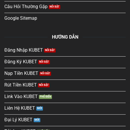
Câu Hỏi Thường Gặp
Google Sitemap
HƯỚNG DẪN
Đăng Nhập KUBET
Đăng Ký KUBET
Nạp Tiền KUBET
Rút Tiền KUBET
Link Vào KUBET
Liên Hệ KUBET
Đại Lý KUBET