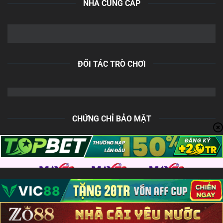
NHÀ CUNG CẤP
ĐỐI TÁC TRÒ CHƠI
CHỨNG CHỈ BẢO MẬT
Copyright 2026 ©
KUBET
| Bản quyền thuộc về kubet.co.im | KUBET
- Nhà Cái KU BET Uy Tín Cực Hot 2025