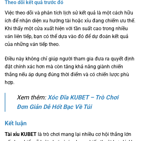
Theo dõi kết quả trước đó
Việc theo dõi và phân tích lịch sử kết quả là một cách hữu
ích để nhận diện xu hướng tài hoặc xỉu đang chiếm ưu thế.
Khi thấy một cửa xuất hiện với tần suất cao trong nhiều
ván liên tiếp, bạn có thể dựa vào đó để dự đoán kết quả
của những ván tiếp theo.
Điều này không chỉ giúp người tham gia đưa ra quyết định
đặt chính xác hơn mà còn tăng khả năng giành chiến
thắng nếu áp dụng đúng thời điểm và có chiến lược phù
hợp.
Xem thêm:
Xóc Đĩa KUBET – Trò Chơi
Đơn Giản Dễ Hốt Bạc Về Túi
Kết luận
Tài xỉu KUBET
là trò chơi mang lại nhiều cơ hội thắng lớn