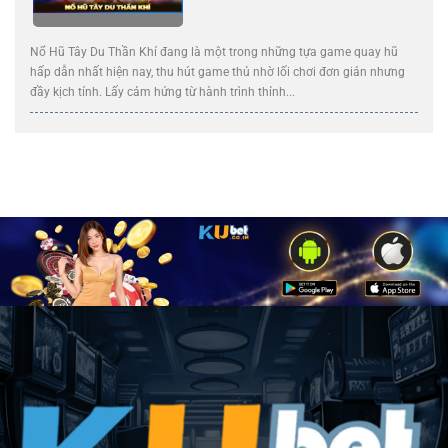
Nổ Hũ Tây Du Thần Khí đang là một trong những tựa game quay hũ
hấp dẫn nhất hiện nay, thu hút game thủ nhờ lối chơi đơn giản nhưng
đầy kịch tính. Lấy cảm hứng từ hành trình thỉnh...