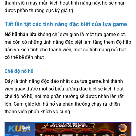
thành viên may mắn kích hoạt tính năng này, họ sẽ nhận
được phần thưởng cực kỳ giá trị.
Tất tần tật các tính năng đặc biệt của tựa game
Nổ hũ thần lửa
không chỉ đơn giản là một tựa game slot,
mà còn có những tính năng đặc biệt làm tăng thêm độ hấp
dẫn và kịch tính cho thành viên, một số tính năng nổi bật
có thể kể đến như:
Chế độ nổ hũ
Đây là tính năng độc đáo nhất của tựa game, khi thành
viên quay được một số biểu tượng đặc biệt sẽ kích hoạt
chế độ nổ hũ, nơi mà phần thưởng sẽ được nhân lên rất
lớn. Cảm giác khi hũ nổ và phần thưởng chảy ra khiến
thành viên phấn khích vô cùng.