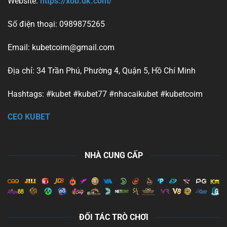
Website:
https://xob.uk.com/
Số điện thoại: 0989875265
Email:
kubetcoim@gmail.com
Địa chỉ: 34 Trần Phú, Phường 4, Quận 5, Hồ Chí Minh
Hashtags: #kubet #kubet77 #nhacaikubet #kubetcoim
CEO KUBET
NHÀ CUNG CẤP
ĐỐI TÁC TRÒ CHƠI