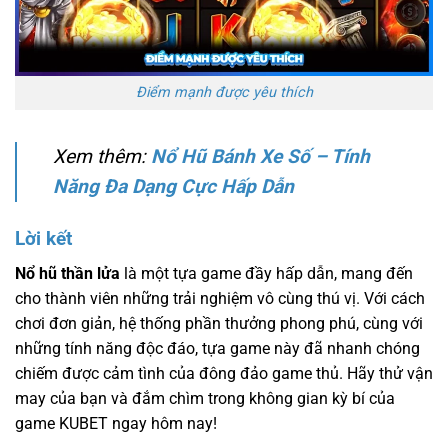
Điểm mạnh được yêu thích
Xem thêm:
Nổ Hũ Bánh Xe Số – Tính
Năng Đa Dạng Cực Hấp Dẫn
Lời kết
Nổ hũ thần lửa
là một tựa game đầy hấp dẫn, mang đến
cho thành viên những trải nghiệm vô cùng thú vị. Với cách
chơi đơn giản, hệ thống phần thưởng phong phú, cùng với
những tính năng độc đáo, tựa game này đã nhanh chóng
chiếm được cảm tình của đông đảo game thủ. Hãy thử vận
may của bạn và đắm chìm trong không gian kỳ bí của
game KUBET ngay hôm nay!