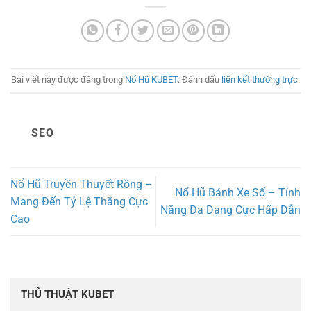
Bài viết này được đăng trong
Nổ Hũ KUBET
. Đánh dấu
liên kết thường trực
.
SEO
Nổ Hũ Truyền Thuyết Rồng –
Nổ Hũ Bánh Xe Số – Tính
Mang Đến Tỷ Lệ Thắng Cực
Năng Đa Dạng Cực Hấp Dẫn
Cao
THỦ THUẬT KUBET