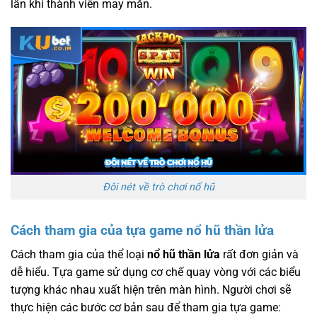
lần khi thành viên may mắn.
Đôi nét về trò chơi nổ hũ
Cách tham gia của tựa game nổ hũ thần lửa
Cách tham gia của thể loại
nổ hũ thần lửa
rất đơn giản và
dễ hiểu. Tựa game sử dụng cơ chế quay vòng với các biểu
tượng khác nhau xuất hiện trên màn hình. Người chơi sẽ
thực hiện các bước cơ bản sau để tham gia tựa game: