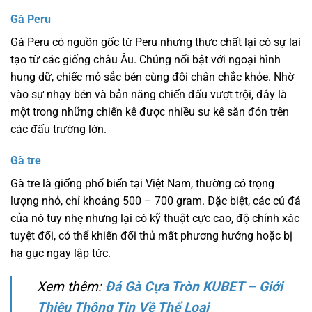
Gà Peru
Gà Peru có nguồn gốc từ Peru nhưng thực chất lại có sự lai
tạo từ các giống châu Âu. Chúng nổi bật với ngoại hình
hung dữ, chiếc mỏ sắc bén cùng đôi chân chắc khỏe. Nhờ
vào sự nhạy bén và bản năng chiến đấu vượt trội, đây là
một trong những chiến kê được nhiều sư kê săn đón trên
các đấu trường lớn.
Gà tre
Gà tre là giống phổ biến tại Việt Nam, thường có trọng
lượng nhỏ, chỉ khoảng 500 – 700 gram. Đặc biệt, các cú đá
của nó tuy nhẹ nhưng lại có kỹ thuật cực cao, độ chính xác
tuyệt đối, có thể khiến đối thủ mất phương hướng hoặc bị
hạ gục ngay lập tức.
Xem thêm:
Đá Gà Cựa Tròn KUBET – Giới
Thiệu Thông Tin Về Thể Loại