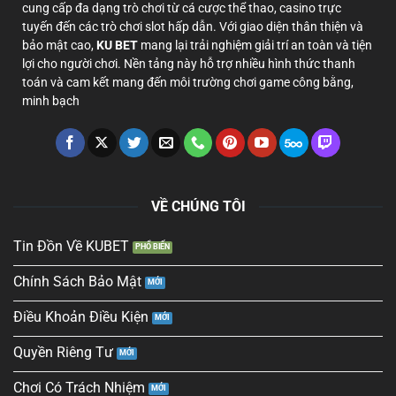
cung cấp đa dạng trò chơi từ cá cược thể thao, casino trực
tuyến đến các trò chơi slot hấp dẫn. Với giao diện thân thiện và
bảo mật cao,
KU BET
mang lại trải nghiệm giải trí an toàn và tiện
lợi cho người chơi. Nền tảng này hỗ trợ nhiều hình thức thanh
toán và cam kết mang đến môi trường chơi game công bằng,
minh bạch
VỀ CHÚNG TÔI
Tin Đồn Về KUBET
Chính Sách Bảo Mật
Điều Khoản Điều Kiện
Quyền Riêng Tư
Chơi Có Trách Nhiệm