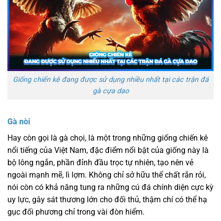
Giống chiến kê đang được sử dụng nhiều nhất tại các trận đá
gà cựa dao
Gà nòi
Hay còn gọi là gà chọi, là một trong những giống chiến kê
nổi tiếng của Việt Nam, đặc điểm nổi bật của giống này là
bộ lông ngắn, phần đỉnh đầu trọc tự nhiên, tạo nên vẻ
ngoài mạnh mẽ, lì lợm. Không chỉ sở hữu thể chất rắn rỏi,
nói còn có khả năng tung ra những cú đá chính diện cực kỳ
uy lực, gây sát thương lớn cho đối thủ, thậm chí có thể hạ
gục đối phương chỉ trong vài đòn hiểm.