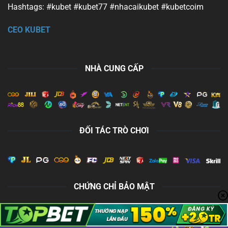
Hashtags: #kubet #kubet77 #nhacaikubet #kubetcoim
CEO KUBET
NHÀ CUNG CẤP
ĐỐI TÁC TRÒ CHƠI
CHỨNG CHỈ BẢO MẬT