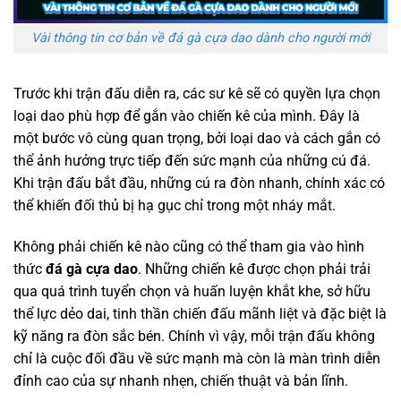
Vài thông tin cơ bản về đá gà cựa dao dành cho người mới
Trước khi trận đấu diễn ra, các sư kê sẽ có quyền lựa chọn
loại dao phù hợp để gắn vào chiến kê của mình. Đây là
một bước vô cùng quan trọng, bởi loại dao và cách gắn có
thể ảnh hưởng trực tiếp đến sức mạnh của những cú đá.
Khi trận đấu bắt đầu, những cú ra đòn nhanh, chính xác có
thể khiến đối thủ bị hạ gục chỉ trong một nháy mắt.
Không phải chiến kê nào cũng có thể tham gia vào hình
thức
đá gà cựa dao
. Những chiến kê được chọn phải trải
qua quá trình tuyển chọn và huấn luyện khắt khe, sở hữu
thể lực dẻo dai, tinh thần chiến đấu mãnh liệt và đặc biệt là
kỹ năng ra đòn sắc bén. Chính vì vậy, mỗi trận đấu không
chỉ là cuộc đối đầu về sức mạnh mà còn là màn trình diễn
đỉnh cao của sự nhanh nhẹn, chiến thuật và bản lĩnh.