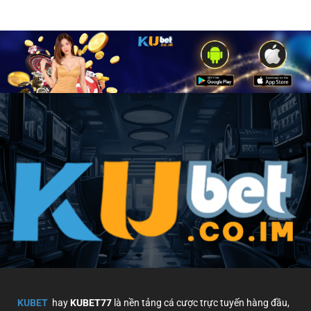
KUBET
hay
KUBET77
là nền tảng cá cược trực tuyến hàng đầu,