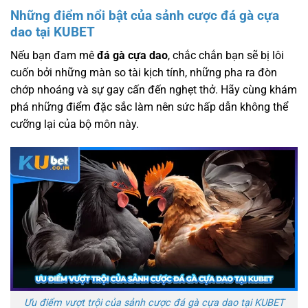
Những điểm nổi bật của sảnh cược đá gà cựa
dao tại KUBET
Nếu bạn đam mê
đá gà cựa dao
, chắc chắn bạn sẽ bị lôi
cuốn bởi những màn so tài kịch tính, những pha ra đòn
chớp nhoáng và sự gay cấn đến nghẹt thở. Hãy cùng khám
phá những điểm đặc sắc làm nên sức hấp dẫn không thể
cưỡng lại của bộ môn này.
Ưu điểm vượt trội của sảnh cược đá gà cựa dao tại KUBET