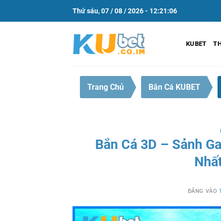
Bỏ
Thứ sáu, 07 / 08 / 2026 - 12:21:08
qua
nội
dung
KUBET
T
Trang Chủ
Bắn Cá KUBET
Bắn Cá 3D – Sảnh G
Nhấ
ĐĂNG VÀO