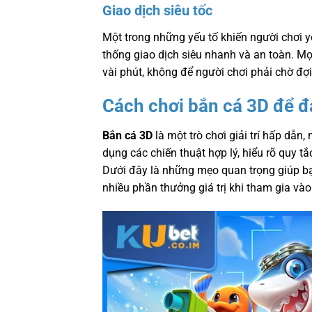
Giao dịch siêu tốc
Một trong những yếu tố khiến người chơi y
thống giao dịch siêu nhanh và an toàn. Mọi 
vài phút, không để người chơi phải chờ đợi
Cách chơi bắn cá 3D để đạ
Bắn cá 3D
là một trò chơi giải trí hấp dẫn
dụng các chiến thuật hợp lý, hiểu rõ quy t
Dưới đây là những mẹo quan trọng giúp bạ
nhiều phần thưởng giá trị khi tham gia vào 