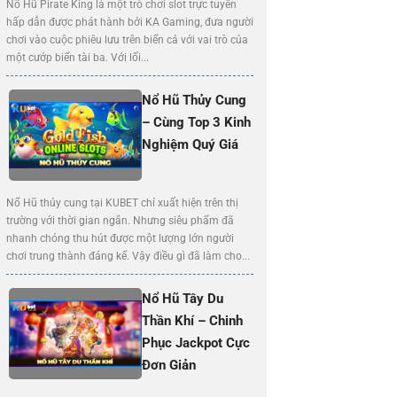
Nổ Hũ Pirate King là một trò chơi slot trực tuyến
hấp dẫn được phát hành bởi KA Gaming, đưa người
chơi vào cuộc phiêu lưu trên biển cả với vai trò của
một cướp biển tài ba. Với lối...
Nổ Hũ Thủy Cung
– Cùng Top 3 Kinh
Nghiệm Quý Giá
Nổ Hũ thủy cung tại KUBET chỉ xuất hiện trên thị
trường với thời gian ngắn. Nhưng siêu phẩm đã
nhanh chóng thu hút được một lượng lớn người
chơi trung thành đáng kể. Vậy điều gì đã làm cho...
Nổ Hũ Tây Du
Thần Khí – Chinh
Phục Jackpot Cực
Đơn Giản