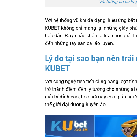
Vài thông tin sơ l
Với hệ thống vũ khí đa dạng, hiệu ứng bắt 
KUBET không chỉ mang lại những giây phút
hấp dẫn. Đây chắc chắn là lựa chọn giải t
đến những tay săn cá lão luyện.
Lý do tại sao bạn nên trả
KUBET
Với công nghệ tiên tiến cùng hàng loạt tí
trở thành điểm đến lý tưởng cho những a
giải trí đỉnh cao, trò chơi này còn giúp n
thế giới đại dương huyền ảo.