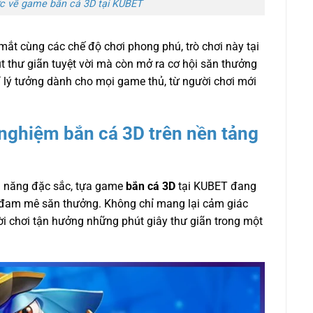
ược về game bắn cá 3D tại KUBET
mắt cùng các chế độ chơi phong phú, trò chơi này tại
 thư giãn tuyệt vời mà còn mở ra cơ hội săn thưởng
rí lý tưởng dành cho mọi game thủ, từ người chơi mới
i nghiệm bắn cá 3D trên nền tảng
nh năng đặc sắc, tựa game
bắn cá 3D
tại KUBET đang
i đam mê săn thưởng. Không chỉ mang lại cảm giác
gười chơi tận hưởng những phút giây thư giãn trong một