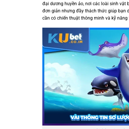
đại dương huyền ảo, nơi các loài sinh vật b
đơn giản nhưng đầy thách thức giúp bạn d
cần có chiến thuật thông minh và kỹ năng 