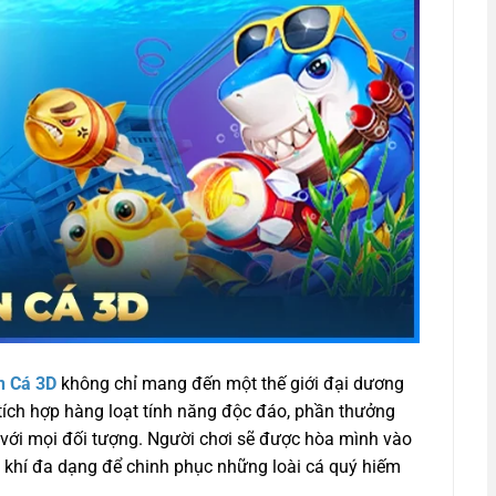
n Cá 3D
không chỉ mang đến một thế giới đại dương
tích hợp hàng loạt tính năng độc đáo, phần thưởng
 với mọi đối tượng. Người chơi sẽ được hòa mình vào
ũ khí đa dạng để chinh phục những loài cá quý hiếm