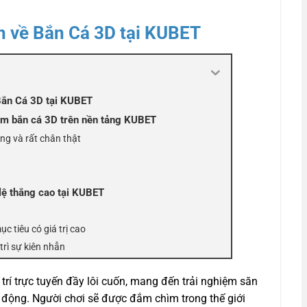
ản về Bắn Cá 3D tại KUBET
 Bắn Cá 3D tại KUBET
iệm bắn cá 3D trên nền tảng KUBET
ng và rất chân thật
lệ thắng cao tại KUBET
ục tiêu có giá trị cao
trì sự kiên nhẫn
trí trực tuyến đầy lôi cuốn, mang đến trải nghiệm săn
động. Người chơi sẽ được đắm chìm trong thế giới